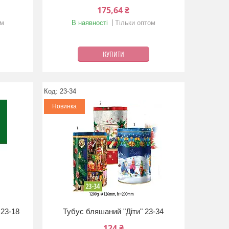
175,64 ₴
ом
В наявності
Тільки оптом
КУПИТИ
23-34
Новинка
 23-18
Тубус бляшаний "Діти" 23-34
124 ₴