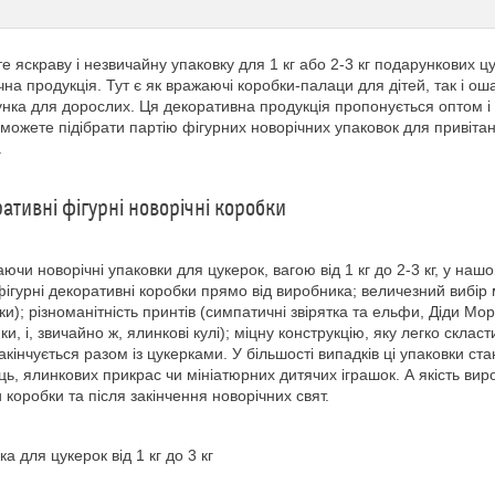
е яскраву і незвичайну упаковку для 1 кг або 2-3 кг подарункових 
чна продукція. Тут є як вражаючі коробки-палаци для дітей, так і о
нка для дорослих. Ця декоративна продукція пропонується оптом і в 
зможете підібрати партію фігурних новорічних упаковок для привітан
.
ативні фігурні новорічні коробки
ючи новорічні упаковки для цукерок, вагою від 1 кг до 2-3 кг, у наш
 фігурні декоративні коробки прямо від виробника; величезний вибір
ки); різноманітність принтів (симпатичні звірятка та ельфи, Діди Мо
ики, і, звичайно ж, ялинкові кулі); міцну конструкцію, яку легко скла
закінчується разом із цукерками. У більшості випадків ці упаковки с
ць, ялинкових прикрас чи мініатюрних дитячих іграшок. А якість ви
 коробки та після закінчення новорічних свят.
ка для цукерок від 1 кг до 3 кг