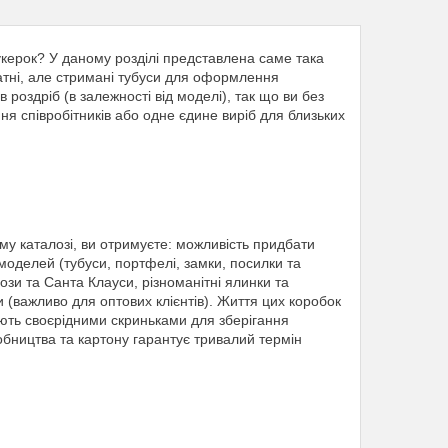
цукерок? У даному розділі представлена саме така
шатні, але стримані тубуси для оформлення
роздріб (в залежності від моделі), так що ви без
ня співробітників або одне єдине виріб для близьких
ому каталозі, ви отримуєте: можливість придбати
 моделей (тубуси, портфелі, замки, посилки та
рози та Санта Клауси, різноманітні ялинки та
сти (важливо для оптових клієнтів). Життя цих коробок
тають своєрідними скриньками для зберігання
робництва та картону гарантує тривалий термін