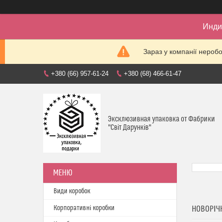
Инди
Зараз у компанії нероб
+380 (66) 957-61-24
+380 (68) 466-61-47
Эксклюзивная упаковка от Фабрики
"Світ Дарунків"
Види коробок
Корпоративні коробки
НОВОРІЧН