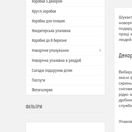
Коробки з декором
Круглі коробки
Шукаєт
Коробка для пляшок
новорі
подару
Кондитерська упаковка
праці 
людей
Коробки до 8 березня
Новорічне упакування
Декор
Новорічна упаковка в роздріб
Солодкі подарунки дітям
Вибира
якісні
Послуги
скринь
снігов
Фотогалерея
рідко 
дрібни
служби
ФІЛЬТРИ
Упаков