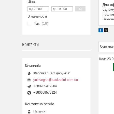
Ціна
Для оф
одному
поштов
В наявності
Замовл
Так
18
КОНТАКТИ
23-0
Фабрика "Світ дарунків"
yalovegan@kaskadltd.com.ua
+380935419204
+380669576124
Наталія