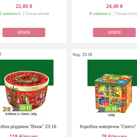
22,80 ₴
24,40 ₴
В наявності
Тільки оптом
В наявності
Тільки опт
КУПИТИ
КУПИТИ
7
23-18
обка різдвяна "Вінок" 23-16
Коробка новорічна "Свято"
118 ₴/ящик
78 ₴/ящик