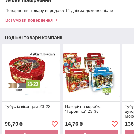
Умови повернення
Повернення товару впродовж 14 днів за домовленістю
Всі умови повернення
Подібні товари компанії
Тубус із віконцем 23-22
Новорічна коробка
Тубу
"Торбинка" 23-35
цуке
Мор
98,70
14,76
136
₴
₴