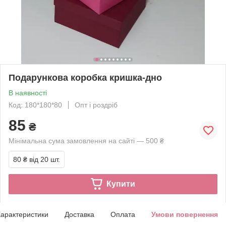
Подарункова коробка кришка-дно
В наявності
Код: 180*180*80
Опт і роздріб
85
₴
Мінімальна сума замовлення на сайті — 500 ₴
80 ₴
від 20 шт.
Купити
арактеристики
Доставка
Оплата
Умови повернення