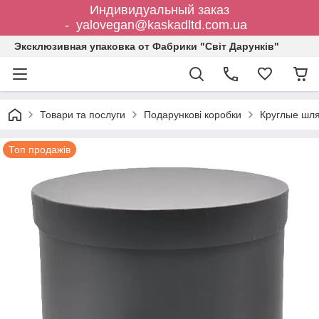
Индивидуальный заказ
- yalovegan@kaskadltd.com.ua
Эксклюзивная упаковка от Фабрики "Світ Дарунків"
Товари та послуги
Подарункові коробки
Круглые шл
Топ продажів