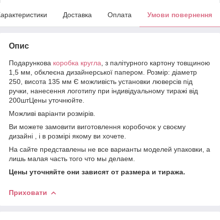
арактеристики
Доставка
Оплата
Умови повернення
Опис
Подарункова
коробка кругла
, з палітурного картону товщиною
1,5 мм, обклеєна дизайнерської папером. Розмір: діаметр
250, висота 135 мм Є можливість установки люверсів під
ручки, нанесення логотипу при індивідуальному тиражі від
200штЦены уточнюйте.
Можливі варіанти розмірів.
Ви можете замовити виготовлення коробочок у своєму
дизайні , і в розмірі якому ви хочете.
На сайте представлены не все варианты моделей упаковки, а
лишь малая часть того что мы делаем.
Цены уточняйте они зависят от размера и тиража.
Приховати