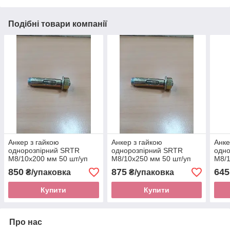
Подібні товари компанії
Анкер з гайкою
Анкер з гайкою
Анке
однорозпірний SRTR
однорозпірний SRTR
одн
М8/10х200 мм 50 шт/уп
М8/10х250 мм 50 шт/уп
М8/1
850
875
645
₴/упаковка
₴/упаковка
Купити
Купити
Про нас