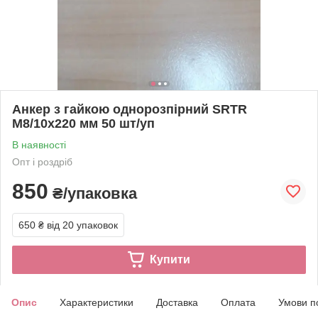
Анкер з гайкою однорозпірний SRTR
М8/10х220 мм 50 шт/уп
В наявності
Опт і роздріб
850
₴/упаковка
650 ₴
від 20 упаковок
Купити
Опис
Характеристики
Доставка
Оплата
Умови п