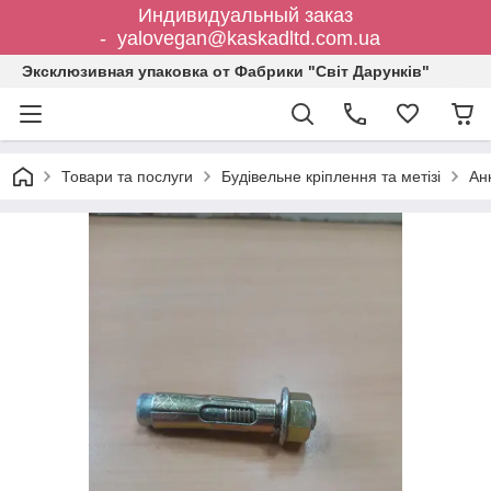
Индивидуальный заказ
- yalovegan@kaskadltd.com.ua
Эксклюзивная упаковка от Фабрики "Світ Дарунків"
Товари та послуги
Будівельне кріплення та метізі
Ан