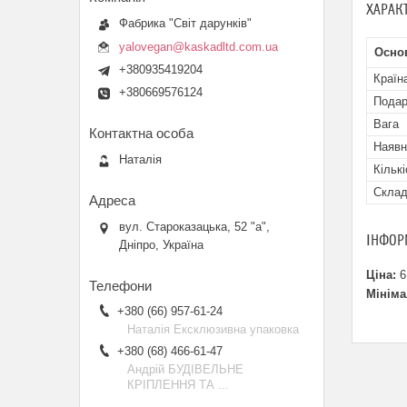
ХАРАК
Фабрика "Світ дарунків"
yalovegan@kaskadltd.com.ua
Основ
+380935419204
Країн
+380669576124
Подар
Вага
Наявн
Наталія
Кільк
Склад
вул. Староказацька, 52 "а",
ІНФОР
Дніпро, Україна
Ціна:
6
Мініма
+380 (66) 957-61-24
Наталія Ексклюзивна упаковка
+380 (68) 466-61-47
Андрій БУДІВЕЛЬНЕ
КРІПЛЕННЯ ТА ...