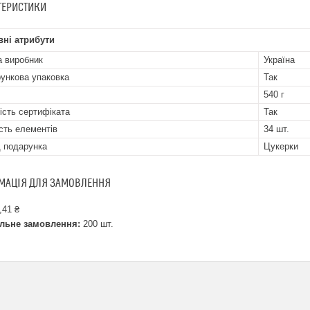
ТЕРИСТИКИ
ні атрибути
а виробник
Україна
ункова упаковка
Так
540 г
ість сертифіката
Так
ість елементів
34 шт.
 подарунка
Цукерки
МАЦІЯ ДЛЯ ЗАМОВЛЕННЯ
,41 ₴
льне замовлення:
200 шт.