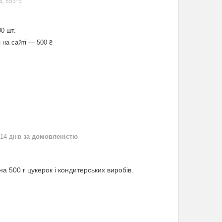
д:
853*5
0 шт.
 на сайті — 500 ₴
 14 днів
за домовленістю
а 500 г цукерок і кондитерських виробів.