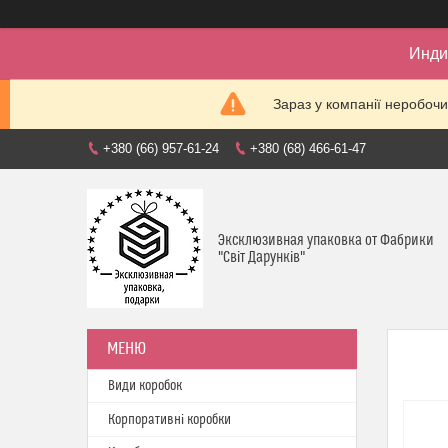
Инди
Зараз у компанії неробочи
+380 (66) 957-61-24
+380 (68) 466-61-47
Эксклюзивная упаковка от Фабрики
"Світ Дарунків"
Види коробок
Корпоративні коробки