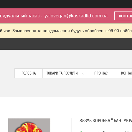
видуальный заказ - yalovegan@kaskadltd.com.ua
конта
й час. Замовлення та повідомлення будуть оброблені з 09:00 найбли
ГОЛОВНА
ТОВАРИ ТА ПОСЛУГИ
ПРО НАС
КОНТА
853*5 КОРОБКА " БАНТ УКР