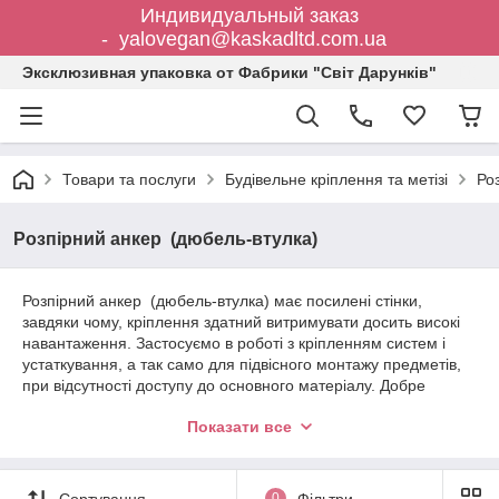
Индивидуальный заказ
- yalovegan@kaskadltd.com.ua
Эксклюзивная упаковка от Фабрики "Світ Дарунків"
Товари та послуги
Будівельне кріплення та метізі
Ро
Розпірний анкер (дюбель-втулка)
Розпірний анкер (дюбель-втулка) має посилені стінки,
завдяки чому, кріплення здатний витримувати досить високі
навантаження. Застосуємо в роботі з кріпленням систем і
устаткування, а так само для підвісного монтажу предметів,
при відсутності доступу до основного матеріалу. Добре
справляється з монтажем до граніту, бетону або цеглині.
Показати все
Використовується всередині приміщення і на вулиці.
Найчастіше латунний дюбель встановлюють для міцного
монтажу консолей, баллюстрад, секцій, огорож, стелажів,
напрямних, полиць або рейок. Анкер виготовлений з
Сортування
0
Фільтри