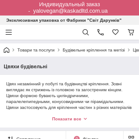
Индивидуальный заказ
- yalovegan@kaskadltd.com.ua
Эксклюзивная упаковка от Фабрики "Світ Дарунків"
Товари та послуги
Будівельне кріплення та метізі
Цв
Цвяхи будівельні
Цвях незамінний у побуті та будівництві кріплення. Зовні
виглядає як стрижень із головкою та загостреним кінцем.
Цвяхи формою бувають циліндричними,
паралелепипедными, конусовидними чи пірамідальними.
Цвяхи застосовують для кріплення частин з різних матеріалів
(в основному дерев'яних) між собою при забиванні молотком
Показати все
у частині деталей, що з'єднуються, в яких цвях утримується
силою тертя.
Сортування
0
Фільтри