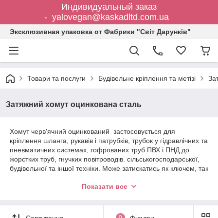
Индивидуальный заказ
- yalovegan@kaskadltd.com.ua
Эксклюзивная упаковка от Фабрики "Світ Дарунків"
Товари та послуги
Будівельне кріплення та метізі
За
Затяжний хомут оцинкована сталь
Хомут черв'ячний оцинкований застосовується для
кріплення шланга, рукавів і патрубків, трубок у гідравлічних та
пневматичних системах, гофрованих труб ПВХ і ПНД до
жорстких труб, гнучких повітроводів. сільськогосподарської,
будівельної та іншої техніки. Може затискатись як ключем, так
і викруткою. Спеціальна конструкція хомута забезпечує
Показати все
надійне та герметичне кріплення. Довговічний та
багаторазовий у використанні. При використанні хомута
немає ризику пошкодження шлангу. Розмір хомута
підбирається відповідно до діаметру шланга (труби).
Сортування
0
Фільтри