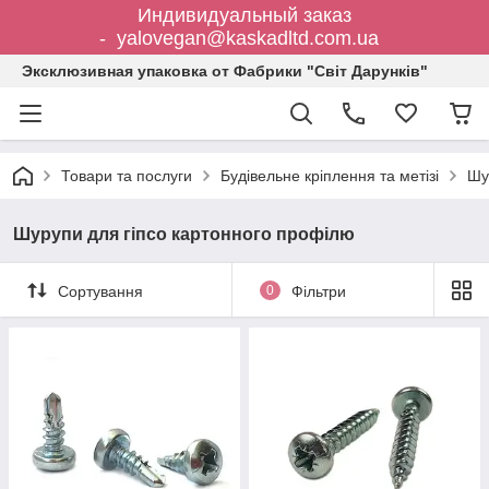
Индивидуальный заказ
- yalovegan@kaskadltd.com.ua
Эксклюзивная упаковка от Фабрики "Світ Дарунків"
Товари та послуги
Будівельне кріплення та метізі
Шу
Шурупи для гіпсо картонного профілю
Сортування
0
Фільтри