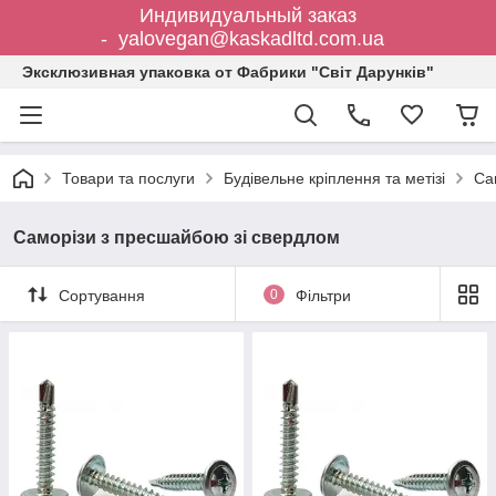
Индивидуальный заказ
- yalovegan@kaskadltd.com.ua
Эксклюзивная упаковка от Фабрики "Світ Дарунків"
Товари та послуги
Будівельне кріплення та метізі
Са
Саморізи з пресшайбою зі свердлом
Сортування
0
Фільтри