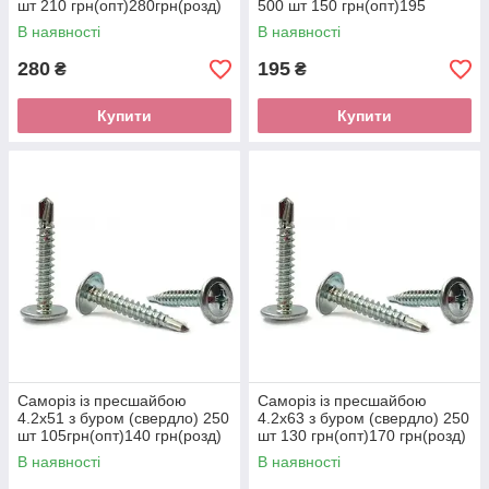
шт 210 грн(опт)280грн(розд)
500 шт 150 грн(опт)195
грн(розд)
В наявності
В наявності
280
195
₴
₴
Купити
Купити
Саморіз із пресшайбою
Саморіз із пресшайбою
4.2х51 з буром (свердло) 250
4.2х63 з буром (свердло) 250
шт 105грн(опт)140 грн(розд)
шт 130 грн(опт)170 грн(розд)
В наявності
В наявності